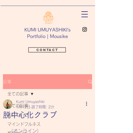
​KUMI UMUYASHIKI's
Portfolio | Mousike
Contact
記事
全ての記事
Kumi Umuyashiki
全ての記事
1月12日
読了時間: 2分
脱中心化クラブ
私について
マインドフルネス
（オンライン）