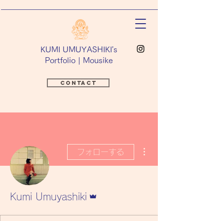
​KUMI UMUYASHIKI's
Portfolio | Mousike
Contact
その他
フォローする
管理者
Kumi Umuyashiki