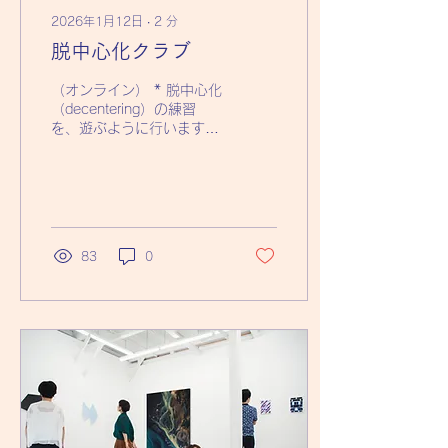
2026年1月12日
∙
2
分
脱中心化クラブ
（オンライン） * 脱中心化
（decentering）の練習
を、遊ぶように行います。
【開催日】 2026年2月は
お休みです。
10:15~11:45 am (90
分） 人数が少ない時は
60~75分に短縮 オンライ
ンで対話をしながら、気に
83
0
なる出来事を、思考、感
情、身体感覚に分けて探求
することで、自分が何にど
のように反応しているのか
に、気づく練習をします。
往々にして、出来事は事
実。 解釈の仕方（思考）
は無限：どれが事実かは不
明。 感情は、事実：悲し
い時は悲しい。 身体感覚