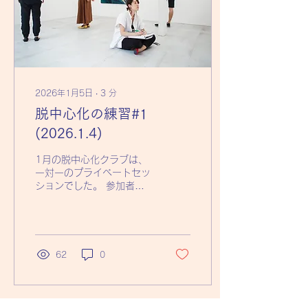
も、事実：痛い時は痛い。
ただ、そういうことを、遊
び心を持って、探求しま
す。メタ・アウェアネスを
培います。 自然体で、か
しこまらず、遊び心を持ち
ながら、結果にこだわらず
探求する空間。 ところど
2026年1月5日
∙
3
分
ころに「間（ま・あい
脱中心化の練習#1
だ）」が入ります。 「間
(2026.1.4)
（ま・あいだ）」とは、物
や事や思考や感情などの間
に存在する空間。それはい
1月の脱中心化クラブは、
つも、そこに存在している
一対一のプライベートセッ
けれど、その小さい隙間
ションでした。 参加者の
に、人はほとんど気づいて
方の許可を得て、内容を簡
いない。そんな、あいだに
単にシェアします。 参加
ある自分に、触れ合ってみ
者は、Aさんとします。 私
る練習。 提案：ジャーナ
とAさんは、Aさんが遭遇し
ルをつけてみること。 補
たある出来事について、対
62
0
足： *...
話を通し、探求（脱中心
化）していました。 その
出来事に対しての思考（解
釈）とか、対策（反応）